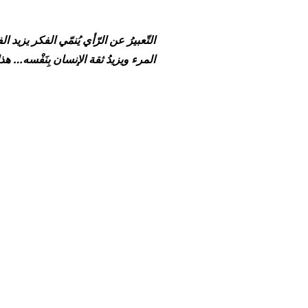
التّعبيرُ عن الرّأي يُنمّي الفكر يزيد الفاعل
المرء ويزيدُ ثقة الإنسان بِنَفْسه… هذا 