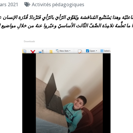
ars 2021
Activités pédagogiques
يّة وهذا يَسْتَتْبع المُناقشة ويُقَوِّي الرّأيَ بالرّأيِ فَتَزْدادُ قُدْرَة الإنسان على
ما تَعلَّمهُ تلامِذَة الصَّفّ الثّالث الأساسيّ وعبّروا عنهُ من خلالِ مواضيع