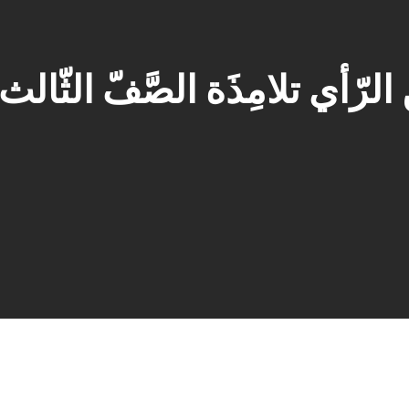
 الرّأي تلامِذَة الصَّفّ الثّا