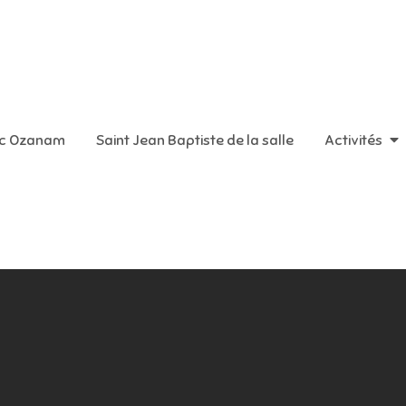
aint Vincent de Paul
ic Ozanam
Saint Jean Baptiste de la salle
Activités