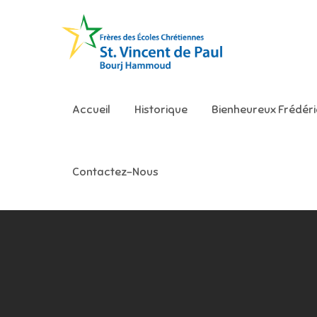
Skip
to
content
Ecole S
Accueil
Historique
Bienheureux Frédér
Contactez-Nous