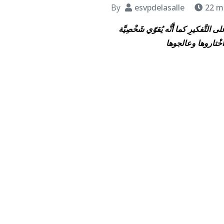
By
esvpdelasalle
22 m
 التَّفكيرِ كما أَنَّه يُقوّي شَخْصِيَّة
 اخْتاروها وعالجوها