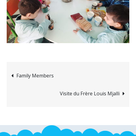
Navigation
Family Members
de
Visite du Frère Louis Mjalli
l’article