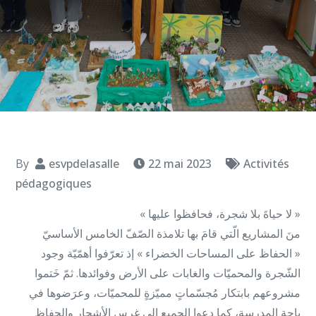
By
esvpdelasalle
22 mai 2023
Activités
pédagogiques
« لا حياةَ بلا شجرة، فحافظوا عليها »
منَ المشاريع الّتي قامَ بها تلامذة الصّفّ الخامس الأساسيّ
« الحفاظ على المساحات الخضراء » إذ تعرّفوا أهمّيّة وجود
الشّجرة والمحميّات والغابات على الأرض وفوائدها. ثمّ خَتموا
مشروعهم بابتكار مُجسّماتٍ مميّزةٍ للمحميّات، وعرَضوها في
باحة المدرسة، كما دعوا الجميع إلى غرس الأشجار والحفاظ