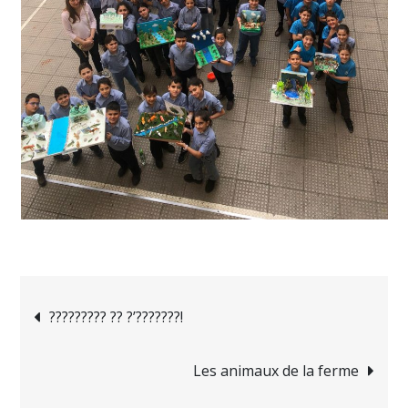
Navigation
????????? ?? ?’???????!
de
Les animaux de la ferme