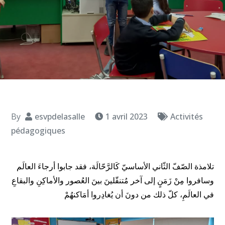
By
esvpdelasalle
1 avril 2023
Activités
pédagogiques
تلامذة الصّفّ الثّاني الأساسيّ كَالرَّحّالَة، فقد جابوا أرجاءَ العالَم
وسافروا مِنْ زَمَنٍ إلى آخر مُتنقّلينَ بينَ العُصور والأماكِنِ والبقاعِ
في العالَمِ، كلّ ذلك من دونَ أن يُغادِروا أمَاكنهُمْ