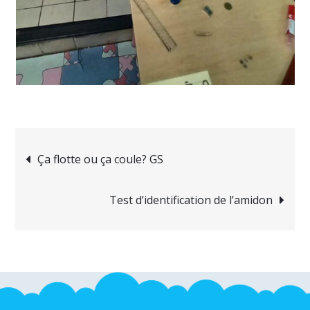
Navigation
Ça flotte ou ça coule? GS
de
Test d’identification de l’amidon
l’article