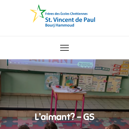
Skip
to
content
Ecole Saint Vincent de Paul
L’aimant? – GS