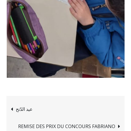
Navigation
عيد الدّنح
de
REMISE DES PRIX DU CONCOURS FABRIANO