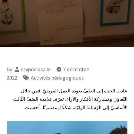
By
esvpdelasalle
7 décembre
2022
Activités pédagogiques
عادت الحياة إلى الصّفّ بعودة العمل الفريقيّ. فمن خلال
التّعاون ومشاركة الأفكار والآراء، تعرّف تلامذة الصّفّ الثّالث
الأساسيّ إلى الرّسالة الودّيّة، شكلًا !ومضمونّا…أحسنت