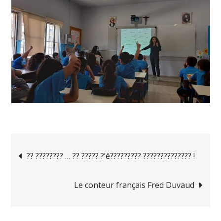
Navigation
?? ???????? … ?? ????? ?’é????????? ?????????????? !
de
Le conteur français Fred Duvaud
l’article