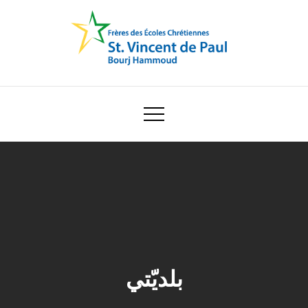
Skip
to
content
Ecole Saint Vincent de Paul
بلديّتي