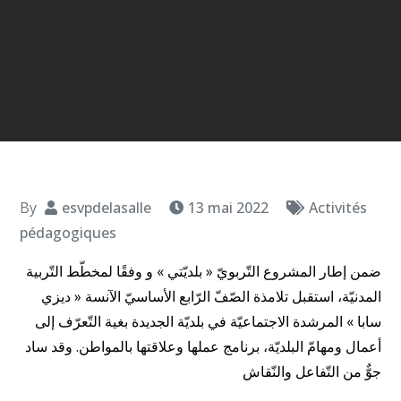
By
esvpdelasalle
13 mai 2022
Activités
pédagogiques
ضمن إطار المشروع التّربويّ « بلديّتي » و وفقًا لمخطّط التّربية
المدنيّة، استقبل تلامذة الصّفّ الرّابع الأساسيّ الآنسة « ديزي
سابا » المرشدة الاجتماعيّة في بلديّة الجديدة بغية التّعرّف إلى
أعمال ومهامّ البلديّة، برنامج عملها وعلاقتها بالمواطن. وقد ساد
جوٌّ من التّفاعل والنّقاش