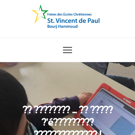
Skip
to
content
Ecole Saint Vincent de Paul
?? ???????? … ?? ?????
?’é?????????
?????????????? !